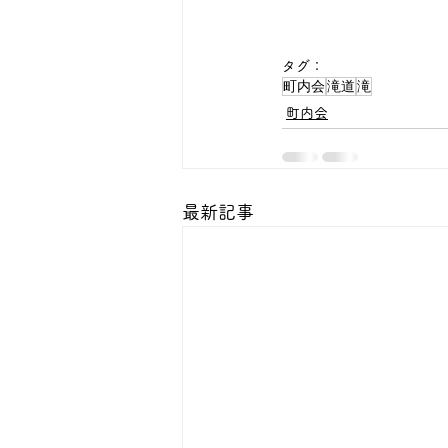
タグ：
町内会
滝道
滝
町内会
最新記事