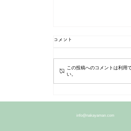
コメント
この投稿へのコメントは利用
荒巻永和台町内会
い。
info@nakayaman.com