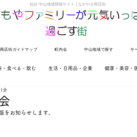
​仙台 中山地域情報サイト | なかやま商店街
商店街ガイドマップ
町内会
中山地域で探す
サ
料・食べる・飲む
生活・日用品・企業
健康・美容・
 1分
家のないプロジェクト
いきいき老後プロジェクト
会
版をお知らせします。
子ども子育てプロジェクト
イベント
テイクアウト