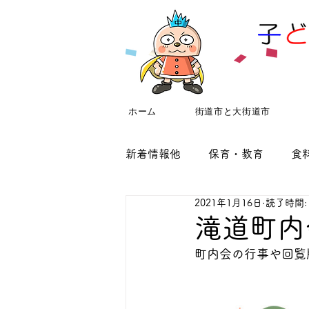
ホーム
街道市と大街道市
新着情報他
保育・教育
食
2021年1月16日
読了時間:
町内会
新着情報
空き
滝道町内
町内会の行事や回覧
地域助け合いプロジェクト