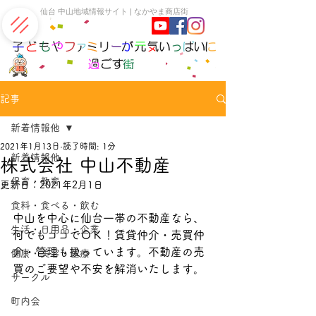
​仙台 中山地域情報サイト | なかやま商店街
記事
新着情報他
2021年1月13日
読了時間: 1分
新着情報他
株式会社 中山不動産
保育・教育
更新日：
2021年2月1日
食料・食べる・飲む
中山を中心に仙台一帯の不動産なら、
生活・日用品・企業
何でもココでＯＫ！賃貸仲介・売買仲
介・管理も扱っています。不動産の売
健康・美容・医療
買のご要望や不安を解消いたします。
サークル
町内会