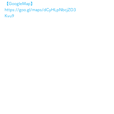
【GoogleMap】
https://goo.gl/maps/dCyHLpNbcjZD3
Kvu9