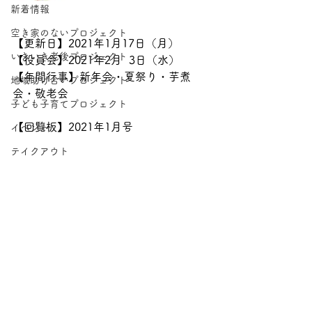
新着情報
空き家のないプロジェクト
【更新日】2021年1月17日（月）
いきいき老後プロジェクト
【役員会】2021年2月  3日（水）
【年間行事】新年会・夏祭り・芋煮
地域助け合いプロジェクト
会・敬老会
子ども子育てプロジェクト
【回覧板】2021年1月号
イベント
テイクアウト