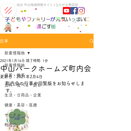
​仙台 中山地域情報サイト | なかやま商店街
記事
新着情報他
2021年1月16日
読了時間: 1分
新着情報他
中山パークホームズ町内会
保育・教育
更新日：
2021年2月4日
町内会の行事や回覧版をお知らせしま
食料・食べる・飲む
す。
生活・日用品・企業
健康・美容・医療
サークル
町内会