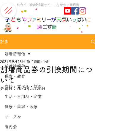
​仙台 中山地域情報サイト | なかやま商店街
記事
新着情報他
2021年9月25日
読了時間: 1分
新着情報他
割増商品券の引換期間につ
保育・教育
いて
食料・食べる・飲む
更新日：
2023年3月28日
生活・日用品・企業
健康・美容・医療
サークル
町内会