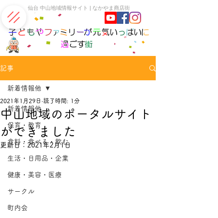
​仙台 中山地域情報サイト | なかやま商店街
記事
新着情報他
2021年1月29日
読了時間: 1分
新着情報他
中山地域のポータルサイト
保育・教育
ができました
食料・食べる・飲む
更新日：
2021年2月1日
生活・日用品・企業
健康・美容・医療
サークル
町内会