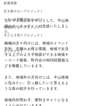
新着情報
空き家のないプロジェクト
いきいき老後プロジェクト
なかやま商店街を中心とした、中山地
域のポータルサイトが完成いたしまし
地域助け合いプロジェクト
た。
子ども子育てプロジェクト
地域の方々向けには、地域のイベント
イベント
告知、店舗のお得な情報、地域で生活
テイクアウト
する上でのよろず相談ができる地域キ
ーワード検索、町内会のWEB回覧板な
どを掲載していきます。
また、地域外の方向けには、中山地域
に住みたい、引っ越したいと思えるよ
うな街の紹介を行っていきます。
地域内外問わず、便利なサイトになる
よう心がけていきます。