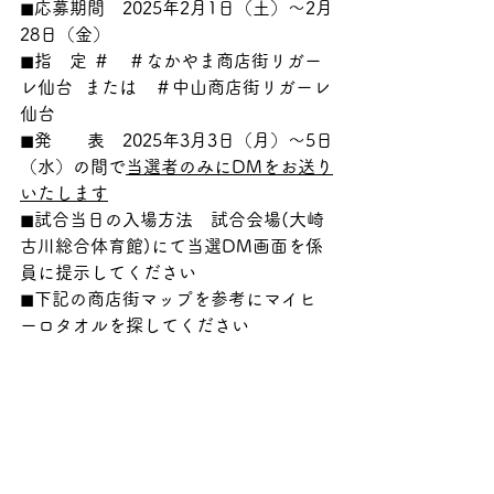
◼︎応募期間　2025年2月1日（土）〜2月
28日（金）
​◼︎指　定 ＃　＃なかやま商店街リガー
レ仙台  または　＃中山商店街リガーレ
仙台
◼︎発　　表　2025年3月3日（月）〜5日
（水）の間で
当選者のみにDMをお送り
いたします
​◼︎試合当日の入場方法　試合会場(大崎
古川総合体育館)にて当選DM画面を係
員に提示してください
◼︎下記の商店街マップを参考にマイヒ
ーロタオルを探してください