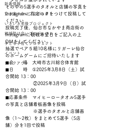
新着情報
その中の5選手のタオルと店舗の写真を
Instagramに指定の＃をつけて投稿して
空き家のないプロジェクト
ください
いきいき老後プロジェクト
投稿完了後、仙台市なかやま商店街の
地域助け合いプロジェクト
Instagramに観戦希望日をご記入の上
DMをしてください
子ども子育てプロジェクト
​抽選でペア５組10名様にリガーレ仙台
イベント
のホームゲームにご招待いたします​
◼︎会　　場　大崎市古川総合体育館
テイクアウト
◼︎日　　時　①2025年3月8日（土）試
合開始 13：00
　　　　　　②2025年3月9日（日）試
合開始 13：00
◼︎応募条件　マイヒーロータオル5選手
の写真と店舗看板画像を投稿
※選手のタオルと店舗画
像（1〜2枚）をまとめて5選手（5店
舗）分を1回で投稿