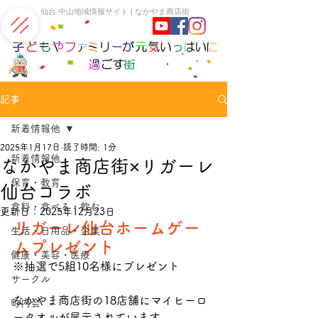
​仙台 中山地域情報サイト | なかやま商店街
記事
新着情報他
2025年1月17日
読了時間: 1分
新着情報他
なかやま商店街×リガーレ
保育・教育
仙台コラボ
食料・食べる・飲む
更新日：
2025年12月23日
リガーレ仙台ホームゲー
生活・日用品・企業
ムプレゼント
健康・美容・医療
※抽選で5組10名様にプレゼント
サークル
なかやま商店街の18店舗にマイヒーロ
町内会
ータオルが展示されています